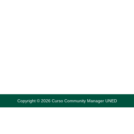
otro ángulo
Gracias a la UNED sigue tu
Curso de Experto
Profesional en Community Manager:
Tecnología y Práctica aplicadas a la Social
Media
desde donde tú quieras, tú te pones tus
propios límites.
MATRICÚLATE AQUÍ
Copyright © 2026 Curso Community Manager UNED