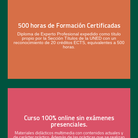
Más información sobre la
500 horas de Formación Certificadas
Certificación:
Diploma de Experto Profesional expedido como título
propio por la Sección Títulos de la UNED con un
reconocimiento de 20 créditos ECTS, equivalentes a 500
Ver más
horas.
Curso 100% online sin exámenes
Más información sobre Prácticas
presenciales.
Externas en:
Materiales didácticos multimedia con contenidos actuales y
de carácter práctico. Además de las prácticas que se realizan