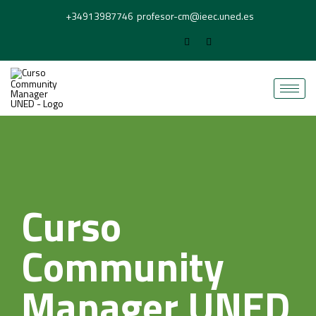
+34913987746
profesor-cm@ieec.uned.es
Curso
Community
Manager UNED