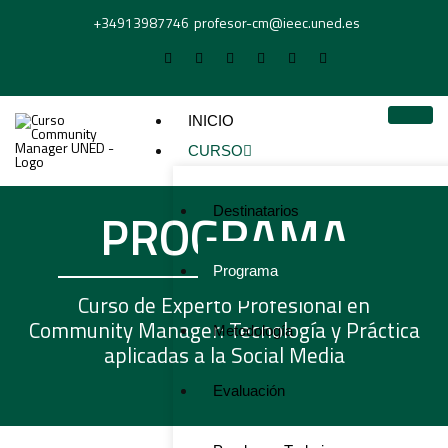
+34913987746
profesor-cm@ieec.uned.es
INICIO
CURSO
PROGRAMA
Destinatarios
Programa
Curso de Experto Profesional en
Community Manager: Tecnología y Práctica
Metodología
aplicadas a la Social Media
Evaluación