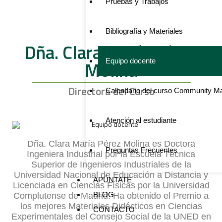
Pruebas y Trabajos
Bibliografía y Materiales
Dña. Clara María Pérez
Equipo docente
Molina
Directora del Curso
Calendario del curso Community 
Atención al estudiante
Dña. Clara María Pérez Molina es Doctora
Preguntas Frecuentes
Ingeniera Industrial por la Escuela Técnica
Superior de Ingenieros Industriales de la
Universidad Nacional de Educación a Distancia y
APÚNTATE
Licenciada en Ciencias Físicas por la Universidad
BLOG
Complutense de Madrid. Ha obtenido el Premio a
los mejores Materiales Didácticos en Ciencias
CONTACTO
Experimentales del Consejo Social de la UNED en