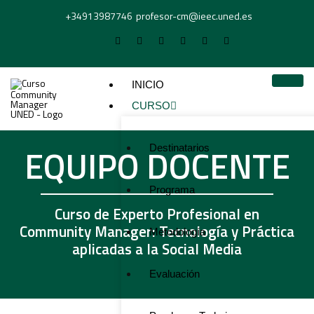
+34913987746
profesor-cm@ieec.uned.es
INICIO
CURSO
EQUIPO DOCENTE
Destinatarios
Programa
Curso de Experto Profesional en
Community Manager: Tecnología y Práctica
Metodología
aplicadas a la Social Media
Evaluación