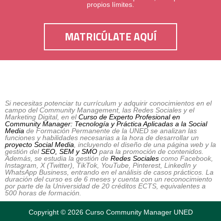
propios límites.
MATRICÚLATE AQUÍ
Si necesitas potenciar tu currículum y adquirir conocimientos en el
campo del Community Management, las Redes Sociales y el
Marketing Digital, en el
Curso de Experto Profesional en
Community Manager: Tecnología y Práctica Aplicadas a la Social
Media
de Formación Permanente de la UNED se analizan las
funciones y habilidades necesarias a la hora de desarrollar un
proyecto Social Media
, incluyendo el diseño de una página web y la
gestión del
SEO, SEM y SMO
para la promoción de contenidos.
Además, se estudia la gestión de
Redes Sociales
como Facebook,
Instagram, X (Twitter), TikTok, YouTube, Pinterest, LinkedIn y
WhatsApp Business, entrando en el análisis de casos prácticos. La
duración del curso es de 6 meses y cuenta con un reconocimiento
por parte de la Universidad de 20 créditos ECTS, equivalentes a
500 horas de formación.
Copyright © 2026 Curso Community Manager UNED