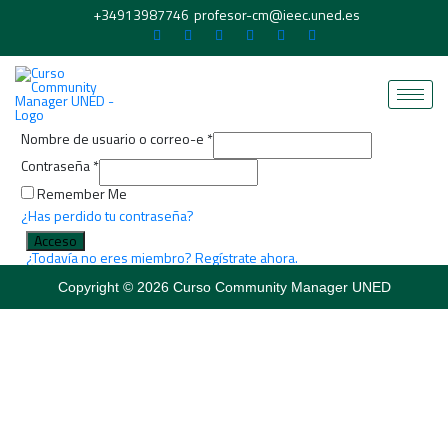
+34913987746
profesor-cm@ieec.uned.es
Nombre de usuario o correo-e
*
Contraseña
*
Remember Me
¿Has perdido tu contraseña?
Acceso
¿Todavía no eres miembro? Regístrate ahora.
Copyright © 2026 Curso Community Manager UNED