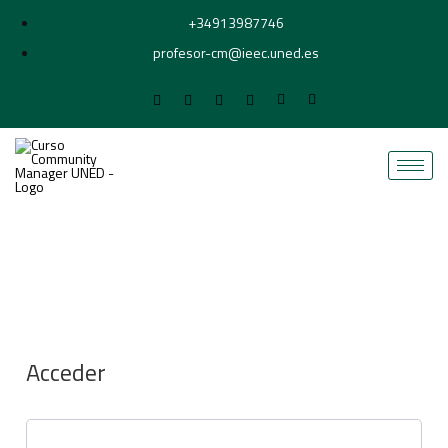
+34913987746
profesor-cm@ieec.uned.es
Acceder