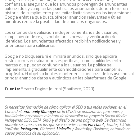
confianza al asegurar que los anuncios provengan de anunciantes
autorizados y cumplan las pautas. Los anunciantes deben tener un
historial de cumplimiento para evitar limitaciones en las impresiones.
Google enfatiza que busca ofrecer anuncios relevantes y útiles
mientras reduce la posibilidad de anuncios engañosos.
Los criterios de evaluación incluyen comentarios de usuarios,
cumplimiento de reglas publicitarias previas y verificación de
identidad. Los anunciantes afectados recibirán notificaciones y
orientación para calificarse.
Google no bloqueará ni eliminará anuncios, sino que aplicará
restricciones en situaciones específicas, como similitudes entre
marcas que puedan confundir a los usuarios. La política se
implementará gradualmente con modificaciones para cumplir su
propósito. El objetivo final es mantener la confianza de los usuarios al
brindar anuncios claros y auténticos en las plataformas de Google.
Fuente:
Search Engine Journal (Southern, 2023)
Si necesitas formación de cómo aplicar el SEO a tus redes sociales, en el
Curso de
Community Manager
de la UNED se analizan las funciones y
habilidades necesarias a la hora de desarrollar un proyecto Social Media
incluyendo SEO, SEM, SMO y el diseño de una página web. Se desarrolla
durante seis meses en los que se ven redes como
Facebook
, Twitter, TikTok,
YouTube,
Instagram
, Pinterest,
LinkedIn
y WhatsApp Business, entrando en
casos prácticos de su aplicación.