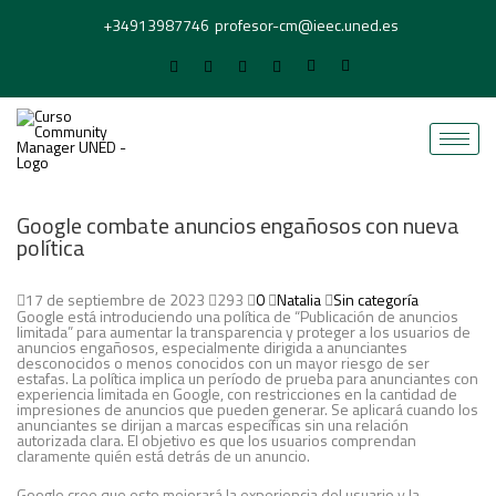
+34913987746
profesor-cm@ieec.uned.es
Google combate anuncios engañosos con nueva
política
17 de septiembre de 2023
293
0
Natalia
Sin categoría
Google está introduciendo una política de “Publicación de anuncios
limitada” para aumentar la transparencia y proteger a los usuarios de
anuncios engañosos, especialmente dirigida a anunciantes
desconocidos o menos conocidos con un mayor riesgo de ser
estafas. La política implica un período de prueba para anunciantes con
experiencia limitada en Google, con restricciones en la cantidad de
impresiones de anuncios que pueden generar. Se aplicará cuando los
anunciantes se dirijan a marcas específicas sin una relación
autorizada clara. El objetivo es que los usuarios comprendan
claramente quién está detrás de un anuncio.
Google cree que esto mejorará la experiencia del usuario y la